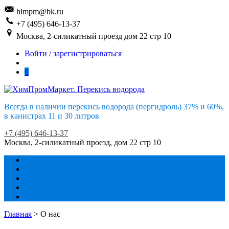
Skip
Skip
himpm@bk.ru
to
to
+7 (495) 646-13-37
navigation
content
Москва, 2-силикатный проезд дом 22 стр 10
Войти / зарегистрироваться
0
Всегда в наличии перекись водорода (пергидроль) 37% и 60%,
в канистрах 11 и 30 литров
+7 (495) 646-13-37
Москва, 2-силикатный проезд, дом 22 стр 10
О нас
Магазин
Контакты
Доставка и самовывоз
Личный кабинет
Главная
>
О нас