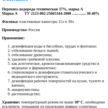
Перекись водорода техническая 37%, марка А
Марка А ТУ 2123-002-25665344-2008 ……….. 30-40%
Фасовка:
пластиковые канистры 11л и 30л
Производство:
Россия
Применение:
дезинфекция воды в бассейнах, прудах и фонтанах;
отбеливание белья и тканей;
отбеливание древесины;
удаление грибковой плесени;
как асептическое, кровоостанавливающее средство в
медицине и фармацевтике;
стерилизация и дезинфекция стоматологического и
медицинского инструмента;
дезинфекция рабочих поверхностей на кухне, туалете и
ванных;
аквариумистика;
растениеводство;
Хранение:
температурный режим не выше
30º С
, необходимо
исключить попадание на продукцию прямых солнечных