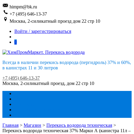
Skip
Skip
himpm@bk.ru
to
to
+7 (495) 646-13-37
navigation
content
Москва, 2-силикатный проезд дом 22 стр 10
Войти / зарегистрироваться
0
Всегда в наличии перекись водорода (пергидроль) 37% и 60%,
в канистрах 11 и 30 литров
+7 (495) 646-13-37
Москва, 2-силикатный проезд, дом 22 стр 10
О нас
Магазин
Контакты
Доставка и самовывоз
Личный кабинет
Главная
>
Магазин
>
Перекись водорода техническая
>
Перекись водорода техническая 37% Марки А (канистра 11л –