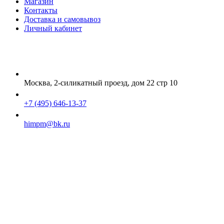
Магазин
Контакты
Доставка и самовывоз
Личный кабинет
Москва, 2-силикатный проезд, дом 22 стр 10
+7 (495) 646-13-37
himpm@bk.ru
ИП Осипов Евгений Егорович
ОГРНИП 320774600159586
Адрес 129164, Москва, ул. Староалексеевская, д.3, кв. 142
X