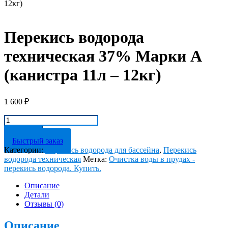
12кг)
Перекись водорода
техническая 37% Марки А
(канистра 11л – 12кг)
1 600
₽
Количество
товара
В корзину
Перекись
Быстрый заказ
водорода
Категории:
Перекись водорода для бассейна
,
Перекись
техническая
водорода техническая
Метка:
Очистка воды в прудах -
37%
перекись водорода. Купить.
Марки
А
Описание
(канистра
Детали
11л
Отзывы (0)
-
12кг)
Описание