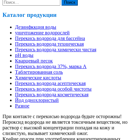
Найти:
Каталог продукции
Дезинфккция воды
уничтожение водорослей
Перекись водорода для бассейна
Перекись водорода техническая
Перекись водорода химически чистая
pH воды
Кварцевый песок
Перекись водорода 37%, марка А
Таблетированная соль
Химические кислоты
Перекись водорода асептическая
Перекись водорода особой чистоты
Перекись водорода косметическая
Йод однохлористый
Разное
При контакте с перекисью водорода будьте осторожны!
Пероксид водорода не является токсичным веществом, но
раствор с высокой концентрации попадая на кожу и
слизистую, вызывает химический ожог.
Крайне опасен при употреблении концентрированных