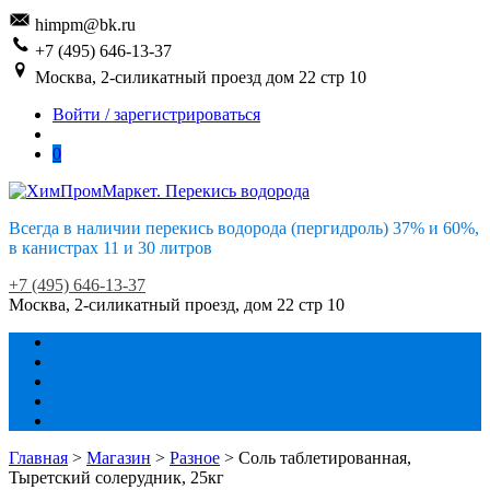
Skip
Skip
himpm@bk.ru
to
to
+7 (495) 646-13-37
navigation
content
Москва, 2-силикатный проезд дом 22 стр 10
Войти / зарегистрироваться
0
Всегда в наличии перекись водорода (пергидроль) 37% и 60%,
в канистрах 11 и 30 литров
+7 (495) 646-13-37
Москва, 2-силикатный проезд, дом 22 стр 10
О нас
Магазин
Контакты
Доставка и самовывоз
Личный кабинет
Главная
>
Магазин
>
Разное
> Соль таблетированная,
Тыретский солерудник, 25кг