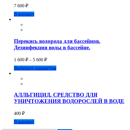
7 600
₽
В корзину
Перекись водорода для бассейнов.
Дезинфекция воды в бассейне.
1 600
₽
–
5 600
₽
Этот
Выберите параметры
товар
имеет
несколько
вариаций.
Опции
АЛЛЬГИЦИД, СРЕДСТВО ДЛЯ
можно
УНИЧТОЖЕНИЯ ВОДОРОСЛЕЙ В ВОДЕ
выбрать
на
400
₽
странице
товара.
В корзину